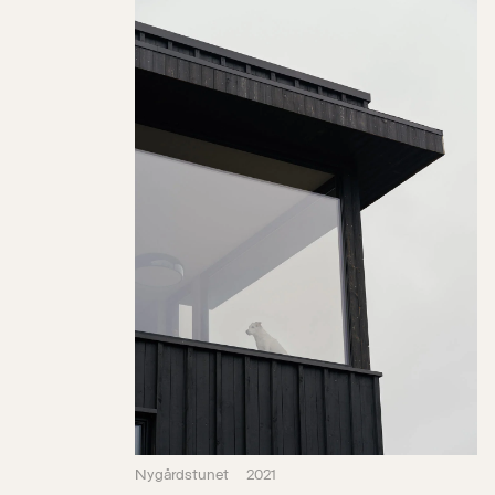
Nygårdstunet
2021