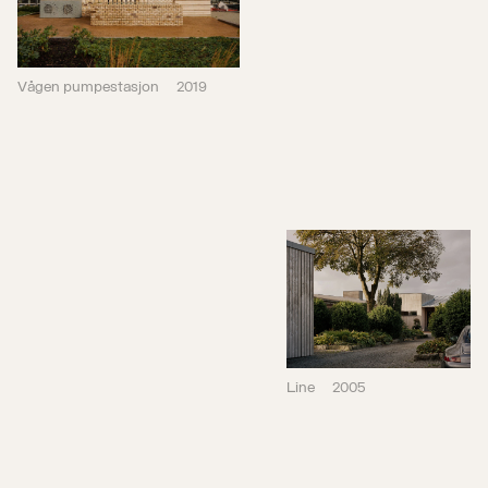
Vågen pumpestasjon
2019
Line
2005