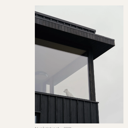
Nygårdstunet
2021