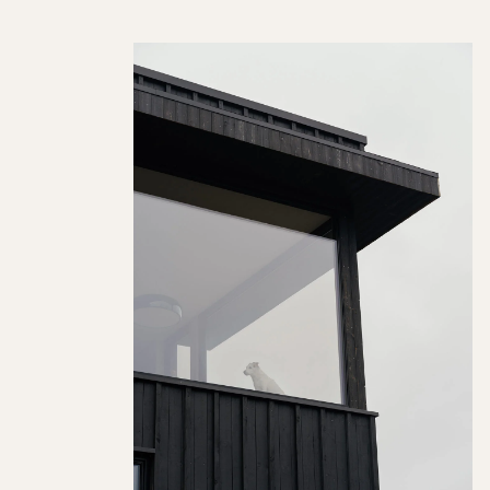
Nygårdstunet
2021