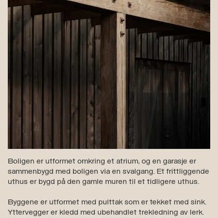
Boligen er utformet omkring et atrium, og en garasje er
sammenbygd med boligen via en svalgang. Et frittliggende
uthus er bygd på den gamle muren til et tidligere uthus.
Byggene er utformet med pulttak som er tekket med sink.
Yttervegger er kledd med ubehandlet trekledning av lerk.